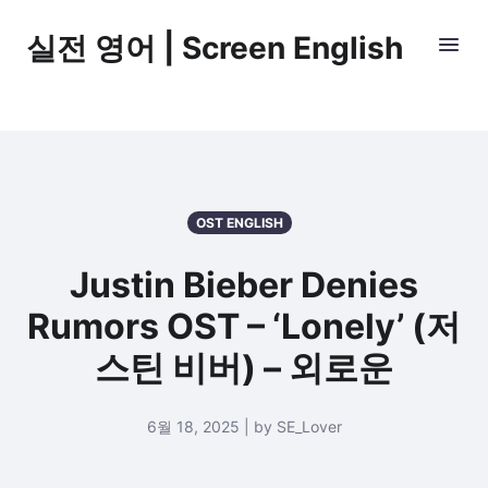
실전 영어 | Screen English
OST ENGLISH
Justin Bieber Denies
Rumors OST – ‘Lonely’ (저
스틴 비버) – 외로운
6월 18, 2025 | by SE_Lover