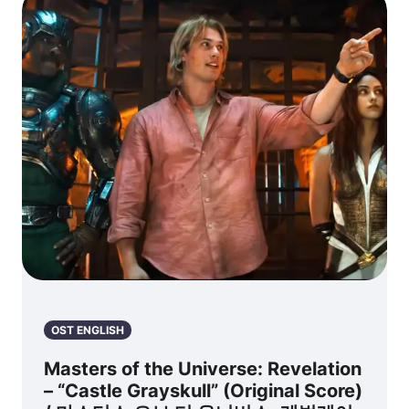
Soundtrack) –
Confidential’
24 (테마) (오리
OST
지널 TV 시리즈
사운드트랙)
OST ENGLISH
Masters of the Universe: Revelation
– “Castle Grayskull” (Original Score)