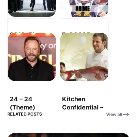
2012: The
Fall 2025
World We
Anime Preview
Knew – OST:
OST – “Into the
Time to Say
Unknown” (미
Goodbye (Con
지의 세계로)
te partirò) – 굿
바이
24 – 24
Kitchen
(Theme)
Confidential –
RELATED POSTS
View all
(Original
Original
Television
Soundtrack –
Series
‘Kitchen