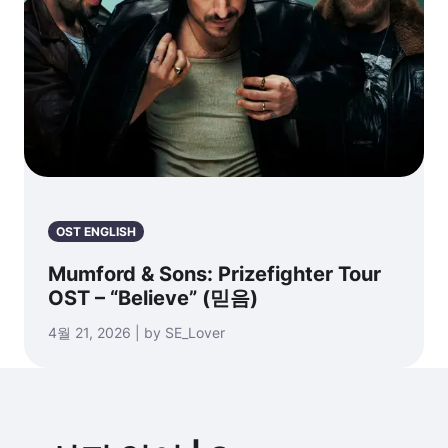
OST ENGLISH
Mumford & Sons: Prizefighter Tour
OST – “Believe” (믿음)
4월 21, 2026 | by SE_Lover