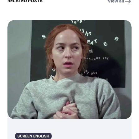
RELATED POSTS
View all
Thrilled to
the Legacy of
celebrate 40
Jaws for the
years! (40년 역
50th
사를 기념하며!)
Anniversary –
죠스 레고 아이
콘: 50주년 기념,
죠스의 유산을 쌓
다!
SCREEN ENGLISH