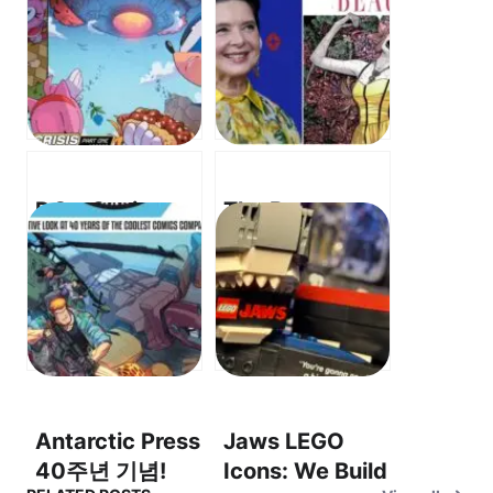
DC x Sonic –
The Beauty –
Fast Friends
Isabella
Fight Darkseid!
Rossellini
– 초고속 친구들
Checks In
이 다크사이드를
From The
물리친다!
Mediterranean
Sea – 이사벨라
로셀리니, 지중해
Antarctic Press
Jaws LEGO
에서 아름다움을
40주년 기념!
Icons: We Build
이야기하다