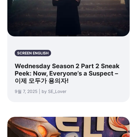
SCREEN ENGLISH
Wednesday Season 2 Part 2 Sneak
Peek: Now, Everyone’s a Suspect –
이제 모두가 용의자!
9월 7, 2025 | by SE_Lover