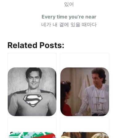
있어
Every time you’re near
네가 내 곁에 있을 때마다
Related Posts:
Selena Gomez
Sturgill