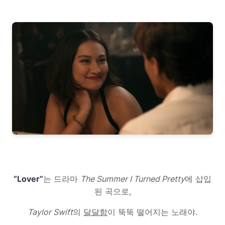
“Lover”
는 드라마
The Summer I Turned Pretty
에 삽입
된 곡으로,
Taylor Swift
의
달달함
이 뚝뚝 떨어지는 노래야.