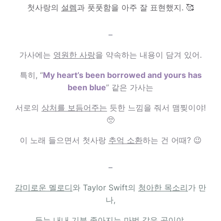
첫사랑의
설렘
과 풋풋함을 아주 잘 표현했지. 🥰
–
가사에는
영원한 사랑
을 약속하는 내용이 담겨 있어.
특히, “
My heart’s been borrowed and yours has
been blue
” 같은 가사는
서로의
상처를 보듬어주는
듯한 느낌을 줘서 맴찢이야!
🥺
이 노래 들으면서 첫사랑
추억 소환
하는 건 어때? 😉
–
감미로운 멜로디
와 Taylor Swift의
청아한 목소리
가 만
나,
듣는 내내
기분 좋아지는
마법 같은 곡이야.