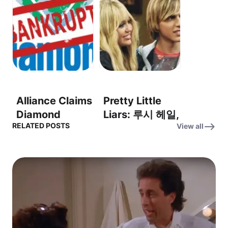
& Benny Blanco
Simpson with
– Single Soon
Dead &
Company –
Morning Dew –
새벽 이슬
Alliance Claims
Pretty Little
Diamond
Liars: 루시 헤일,
RELATED POSTS
View all
Bankruptcy
꿈을 향한 도전 –
Auction
“I auditioned
“Rigged From
for Hannah
The Beginning”
Montana.”
– 처음부터 조작
된 다이아몬드 파
산 경매에 대한
Alliance의 주장