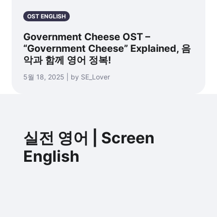
OST ENGLISH
Government Cheese OST –
“Government Cheese” Explained, 음
악과 함께 영어 정복!
5월 18, 2025 | by SE_Lover
실전 영어 | Screen
English