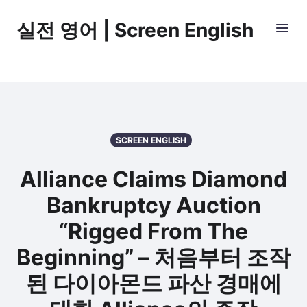
실전 영어 | Screen English
SCREEN ENGLISH
Alliance Claims Diamond
Bankruptcy Auction
“Rigged From The
Beginning” – 처음부터 조작
된 다이아몬드 파산 경매에