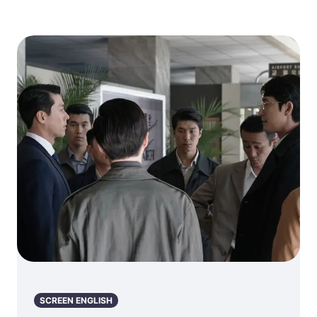
– 초고속 친구들
Checks In
이 다크사이드를
From The
물리친다!
Mediterranean
Sea – 이사벨라
로셀리니, 지중해
에서 아름다움을
이야기하다
SCREEN ENGLISH