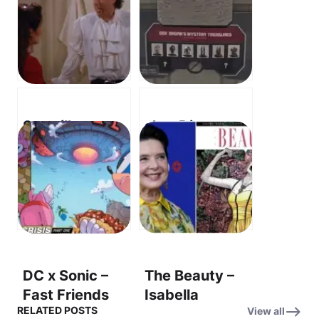
Sturgill
shopDisney
Simpson with
Dok-Ondar’s
Dead &
Mystery
Company –
Treasures Blind
Morning Dew –
Box 도착! – I’m
새벽 이슬
so excited to
see what’s
inside! (안에 뭐
DC x Sonic –
The Beauty –
가 들었을지 정말
Fast Friends
Isabella
기대돼!)
RELATED POSTS
View all
Fight Darkseid!
Rossellini