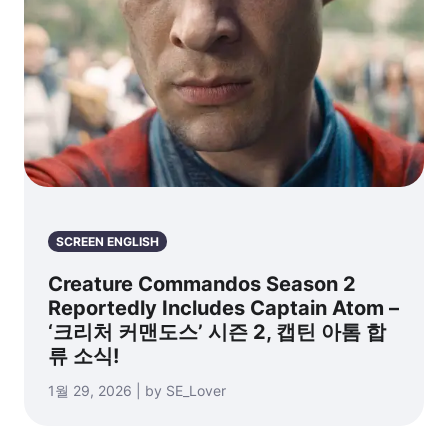
SCREEN ENGLISH
Creature Commandos Season 2
Reportedly Includes Captain Atom –
‘크리처 커맨도스’ 시즌 2, 캡틴 아톰 합
류 소식!
1월 29, 2026 | by SE_Lover