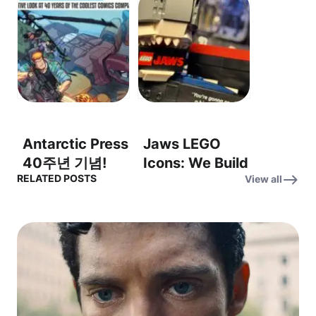
Fast Friends
Isabella
Fight Darkseid!
Rossellini
– 초고속 친구들
Checks In
이 다크사이드를
From The
물리친다!
Mediterranean
Sea – 이사벨라
로셀리니, 지중해
Antarctic Press
Jaws LEGO
에서 아름다움을
40주년 기념!
Icons: We Build
이야기하다
RELATED POSTS
View all
Thrilled to
the Legacy of
celebrate 40
Jaws for the
years! (40년 역
50th
사를 기념하며!)
Anniversary –
죠스 레고 아이
콘: 50주년 기념,
죠스의 유산을 쌓
다!