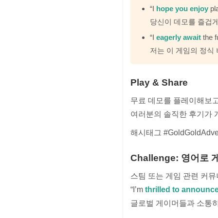
“I
hope you enjoy
pl
당신이 데모를 즐겁
“I
eagerly await
the f
저는 이 게임의 정식
Play & Share
무료 데모를 플레이해보고
여러분의 솔직한 후기가 개
해시태그 #GoldGoldAdve
Challenge: 영어
스팀 또는 게임 관련 커
“I’m
thrilled to announc
글로벌 게이머들과 소통하