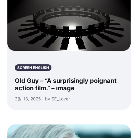
SCREEN ENGLISH
Old Guy – “A surprisingly poignant
action film.” – image
3월 13, 2025 | by SE_Lover