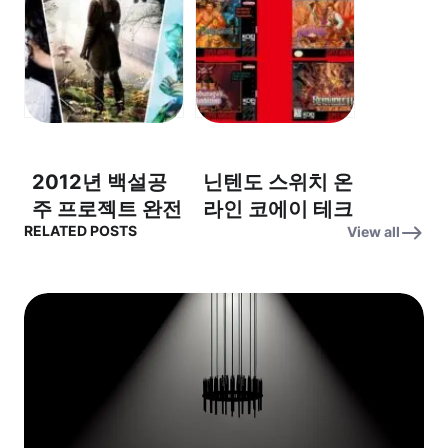
curiosity” (호기
안카를로 에스포
심이 많아요) –
지토, “I’m going
영어 표현 정복!
to be in a
different vein
than you
expect.” – 예상
2012년 백설공
닌텐도 스위치 온
과는 다른 모습!
주 프로젝트 완전
라인 코에이 테크
RELATED POSTS
View all
분석! – “Mirror,
모 게임, 전략의
Mirror on the
모든 것! –
wall, who is the
Strategy is the
fairest of them
name of the
all?” (거울아 거
game! (전략이
울아, 세상에서
전부다!)
누가 제일 아름답
니?)