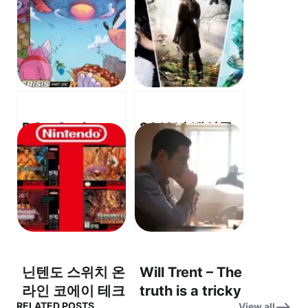
DC x Sonic –
2012년 백설공
Fast Friends
주 프로젝트 완전
Fight Darkseid!
분석! – “Mirror,
– 초고속 친구들
Mirror on the
이 다크사이드를
wall, who is the
물리친다!
fairest of them
all?” (거울아 거
울아, 세상에서
닌텐도 스위치 온
Will Trent – The
누가 제일 아름답
라인 코에이 테크
truth is a tricky
니?)
RELATED POSTS
View all