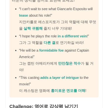
러분의 생각을 영어로 표현해 보세요!
“I can’t wait to see what Giancarlo Esposito will
tease
about his role!”
지안카를로 에스포지토가 그의 역할에 대해 무엇
을
살짝 귀띔해
줄지 너무 기대돼!
“I hope he plays the role
in a different vein
!”
그가 그 역할을
다른 결
로 연기하길 바라!
“He will be a
formidable foe
against Captain
America!”
그는 캡틴 아메리카에게
만만찮은 적수
가 될 거
야!
“This casting
adds a layer of intrigue
to the
movie!”
이 캐스팅은 영화에
흥미로운 면모를 더해
!
Challenge: 영어로 감상평 남기기