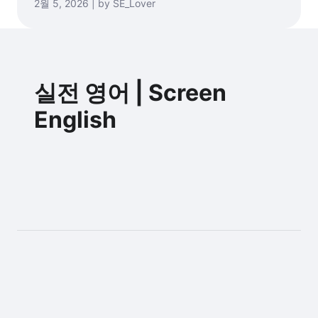
2월 5, 2026 | by SE_Lover
실전 영어 | Screen
English