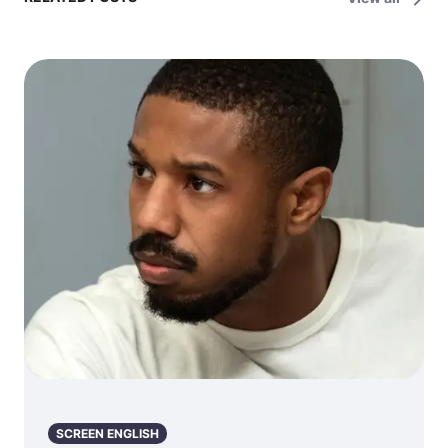
모 게임, 전략의
thing – 진실은
모든 것! –
까다로운 것이에
Strategy is the
요
name of the
game! (전략이
전부다!)
SCREEN ENGLISH