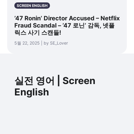
SCREEN ENGLISH
’47 Ronin’ Director Accused – Netflix
Fraud Scandal – ’47 로닌’ 감독, 넷플
릭스 사기 스캔들!
5월 22, 2025 | by SE_Lover
실전 영어 | Screen
English