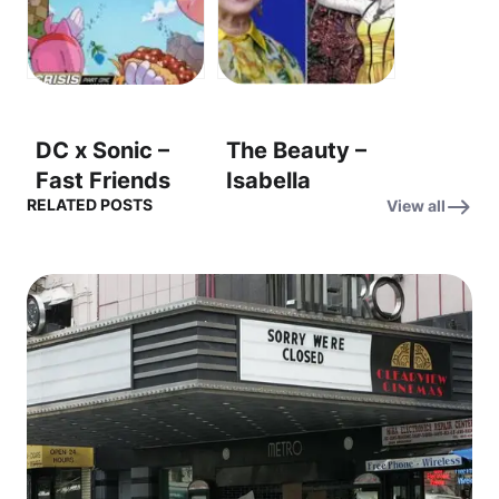
Drop This
what they’re
Friday: Gunn –
looking for
이번 주 금요일,
right now.” (지
공식 트레일러 공
금 그들이 찾는
개!
건 아니에요)
DC x Sonic –
The Beauty –
Fast Friends
Isabella
RELATED POSTS
View all
Fight Darkseid!
Rossellini
– 초고속 친구들
Checks In
이 다크사이드를
From The
물리친다!
Mediterranean
Sea – 이사벨라
로셀리니, 지중해
에서 아름다움을
이야기하다