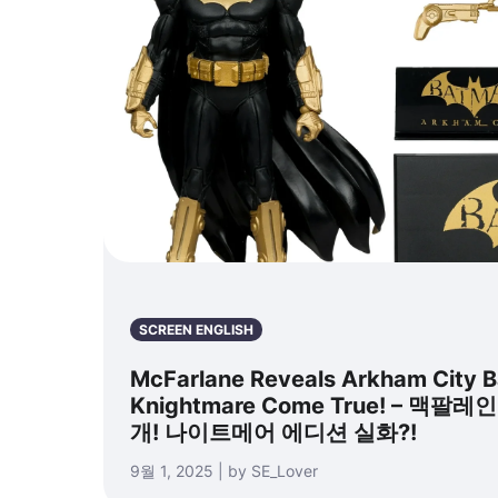
SCREEN ENGLISH
McFarlane Reveals Arkham City B
Knightmare Come True! – 맥팔
개! 나이트메어 에디션 실화?!
9월 1, 2025 | by SE_Lover