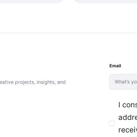
Email
ative projects, insights, and
I con
addre
recei