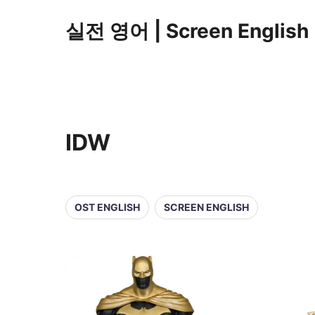
실전 영어 | Screen English
IDW
OST ENGLISH
SCREEN ENGLISH