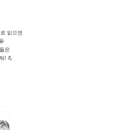
어로 읽으면

들은
! 💪
