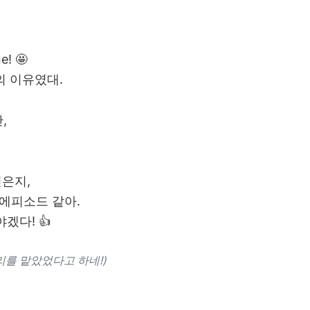
e! 🤩
의 이유였대.
,
깊은지,
에피소드 같아.
겠다! 👍
목소리를 맡았었다고 하네!)