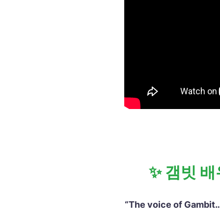
✨ 갬빗 배
“The voice of Gambit