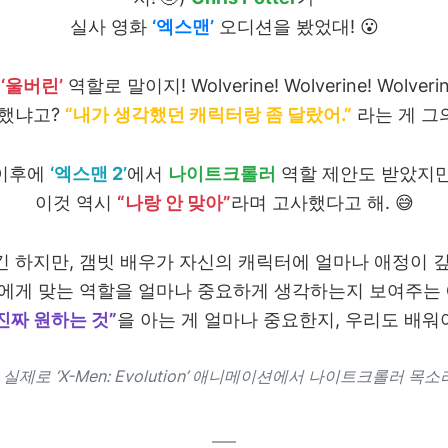
실사 영화
‘엑스맨’
오디션을 봤었대! 😮
려
‘울버린’
역할로 말이지! Wolverine! Wolverine! Wolverin
 했냐고?
“내가 생각했던 캐릭터랑 좀 달랐어.”
라는 게 그
이후에
‘엑스맨 2’
에서
나이트크롤러
역할 제안도 받았지만
이것 역시
“나랑 안 맞아”
라며 고사했다고 해. 😅
 하지만, 갬빗 배우가 자신의 캐릭터에 얼마나 애정이 
에게 맞는 역할을 얼마나 중요하게 생각하는지 보여주는 
진짜 원하는 것”
을 아는 게 얼마나 중요한지, 우리도 배워야
ter는 실제로 ‘X-Men: Evolution’ 애니메이션에서 나이트크롤러 
–––