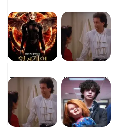
The Hunger
King of the Hill
Games: “The
(2024) OST –
Hanging Tree”
That’s What I
by James
Like – 킹 오브 더
Newton
힐 (2024) OST
Howard ft.
– 내가 좋아하는
Jennifer
것
Lawrence