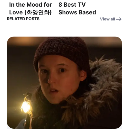
In the Mood for
8 Best TV
Love (화양연화)
Shows Based
RELATED POSTS
View all
OST: Yumeji’s
on Iconic
Theme (꿈의 테
Horror Movies
마)
– The Exorcist
OST – 엑소시스
트 OST –
Tubular Bells