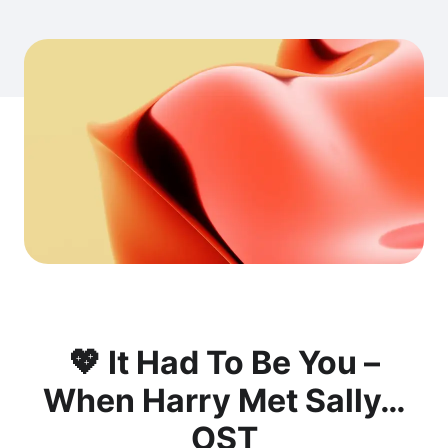
💖 It Had To Be You –
When Harry Met Sally…
OST