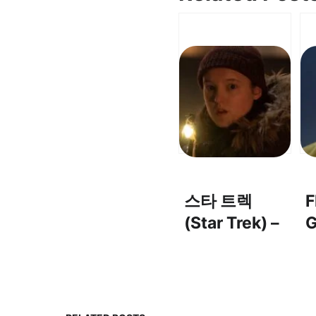
스타 트렉
F
(Star Trek) –
G
Assignment:
(
Earth OST –
지구 배정
(Assignment: