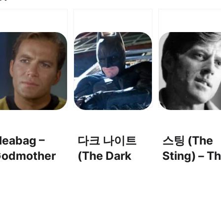
leabag –
다크 나이트
스팅 (The
odmother
(The Dark
Sting) – T
OST) – 플리
Knight) OST
Entertaine
백 – 대모
– ‘Why So
엔터테이너
Serious?’ (왜
그렇게 심각