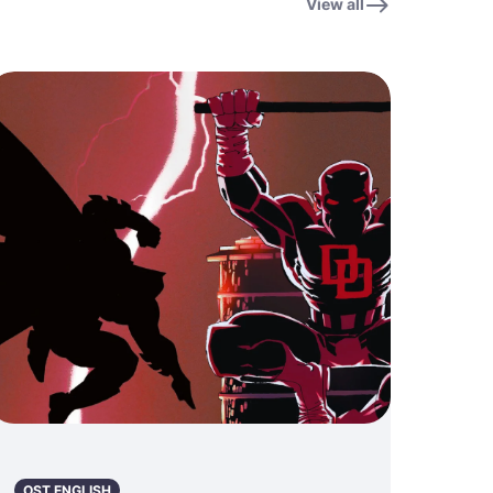
View all
OST ENGLISH