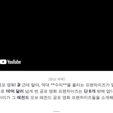
[영상 제목]
포 영화! 🎬 근데 말야, 억대 **수익**을 올리는 프랜차이즈가
으로
10억 달러
넘게 번 공포 영화 프랜차이즈는
단 6개
밖에 없다
이미가 그
레전드
오브 레전드 공포 영화 프랜차이즈들을 소개해 
–––