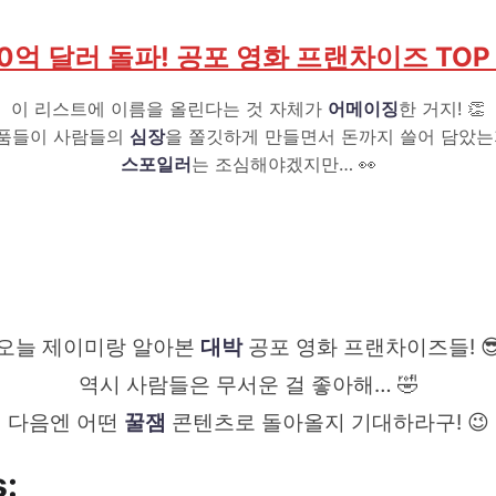
10억 달러 돌파! 공포 영화 프랜차이즈 TOP 
이 리스트에 이름을 올린다는 것 자체가
어메이징
한 거지! 👏
작품들이 사람들의
심장
을 쫄깃하게 만들면서 돈까지 쓸어 담았는
스포일러
는 조심해야겠지만… 👀
오늘 제이미랑 알아본
대박
공포 영화 프랜차이즈들! 
역시 사람들은 무서운 걸 좋아해… 🤣
다음엔 어떤
꿀잼
콘텐츠로 돌아올지 기대하라구! 😉
s: