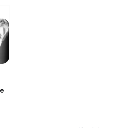
he
r –