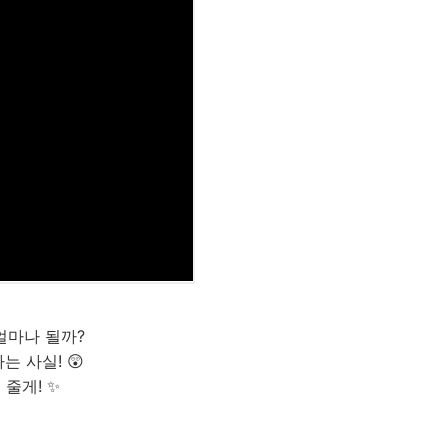
 얼마나 될까?
는 사실! 😲
줄게! ✨