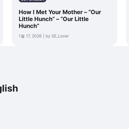
How I Met Your Mother – “Our
Little Hunch” – “Our Little
Hunch”
1월 17, 2026 | by SE_Lover
lish