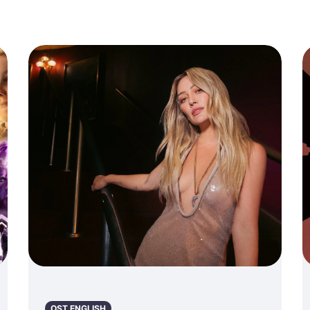
해?)
OST ENGLISH