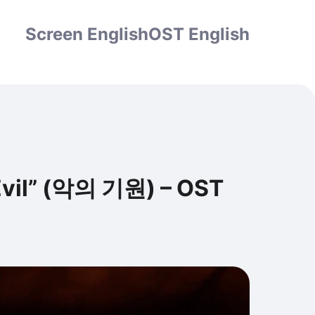
Screen English
OST English
Evil” (악의 기원) – OST