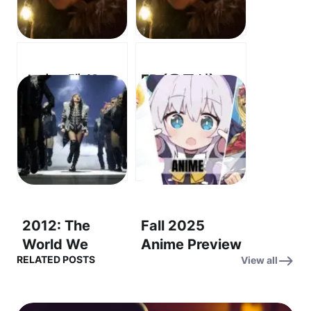
스타 트렉 (Star
ER (응급실)
Trek) –
OST:
Assignment:
Somewhere
Earth OST – 지
Over the
구 배정
Rainbow (어딘
(Assignment:
가에 무지개 너
Earth)
머)
2012: The
Fall 2025
World We
Anime Preview
RELATED POSTS
View all
Knew – OST:
OST – “Into the
Time to Say
Unknown” (미
Goodbye (Con
지의 세계로)