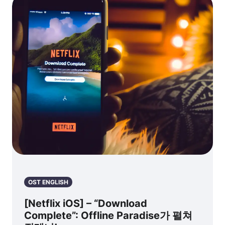
te partirò) – 굿
바이
OST ENGLISH
[Netflix iOS] – “Download
Complete”: Offline Paradise가 펼쳐