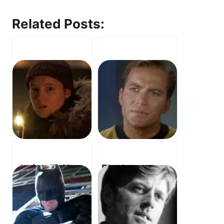
Related Posts:
스타 트렉 (Star
Fleabag –
Trek) –
Godmother
Assignment:
(OST) – 플리백
Earth OST – 지
– 대모
구 배정