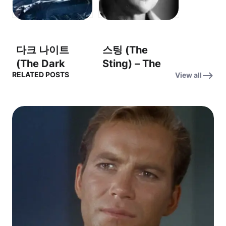
(Assignment:
Earth)
다크 나이트
스팅 (The
(The Dark
Sting) – The
RELATED POSTS
View all
Knight) OST –
Entertainer – 엔
‘Why So
터테이너
Serious?’ (왜 그
렇게 심각해?)