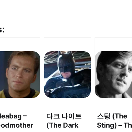
s:
leabag –
다크 나이트
스팅 (The
odmother
(The Dark
Sting) – T