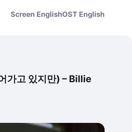
Screen English
OST English
죽어가고 있지만) – Billie