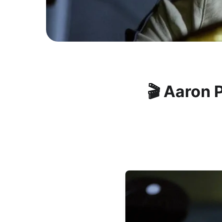
🎬 Aaron 