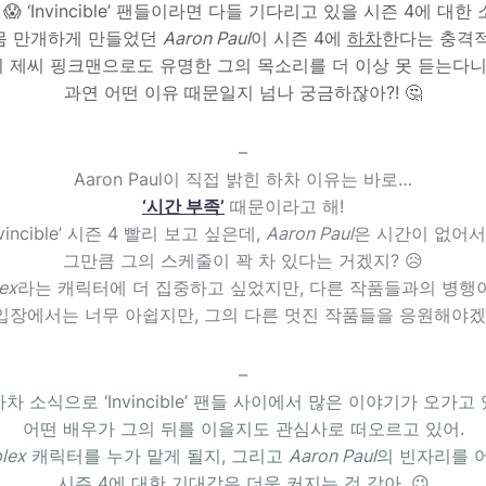
 😱 ‘Invincible’ 팬들이라면 다들 기다리고 있을 시즌 4에 대한
몸 만개하게 만들었던
Aaron Paul
이 시즌 4에
하차
한다는 충격적
의 제씨 핑크맨으로도 유명한 그의 목소리를 더 이상 못 듣는다니
과연 어떤 이유 때문일지 넘나 궁금하잖아?! 🤔
–
Aaron Paul이 직접 밝힌 하차 이유는 바로…
‘시간 부족’
때문이라고 해!
vincible’ 시즌 4 빨리 보고 싶은데,
Aaron Paul
은 시간이 없어서
그만큼 그의 스케줄이 꽉 차 있다는 거겠지? 😥
ex
라는 캐릭터에 더 집중하고 싶었지만, 다른 작품들과의 병행이
입장에서는 너무 아쉽지만, 그의 다른 멋진 작품들을 응원해야겠지
–
차 소식으로 ‘Invincible’ 팬들 사이에서 많은 이야기가 오가고
어떤 배우가 그의 뒤를 이을지도 관심사로 떠오르고 있어.
lex
캐릭터를 누가 맡게 될지, 그리고
Aaron Paul
의 빈자리를 
시즌 4에 대한 기대감은 더욱 커지는 것 같아. 😉