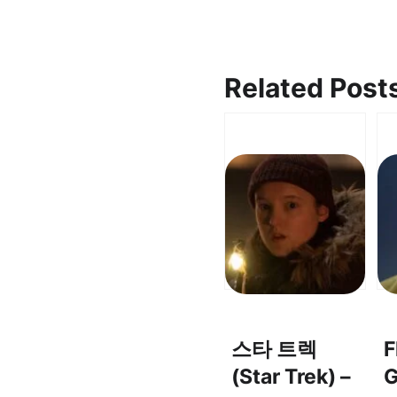
Related Post
스타 트렉
F
(Star Trek) –
G