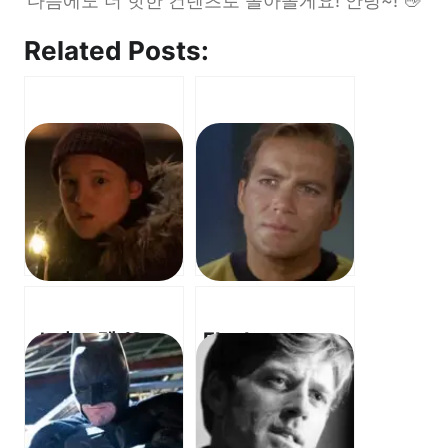
다음에도 더 핫한 컨텐츠로 돌아올게요! 안녕~! 👋
Related Posts:
스타 트렉 (Star
Fleabag –
Trek) –
Godmother
Assignment:
(OST) – 플리백
Earth OST – 지
– 대모
구 배정