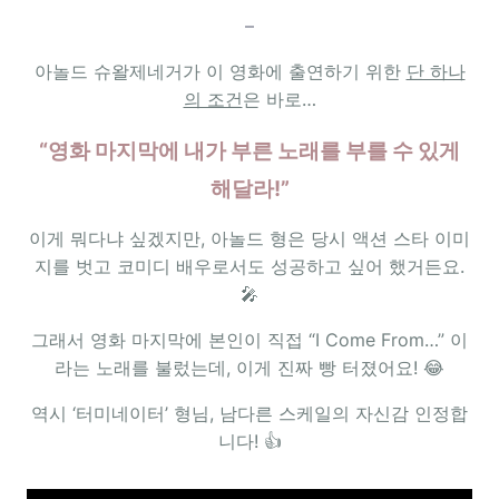
–
아놀드 슈왈제네거가 이 영화에 출연하기 위한
단 하나
의 조건
은 바로…
“영화 마지막에 내가 부른 노래를 부를 수 있게
해달라!”
이게 뭐다냐 싶겠지만, 아놀드 형은 당시 액션 스타 이미
지를 벗고 코미디 배우로서도 성공하고 싶어 했거든요.
🎤
그래서 영화 마지막에 본인이 직접 “I Come From…” 이
라는 노래를 불렀는데, 이게 진짜 빵 터졌어요! 😂
역시 ‘터미네이터’ 형님, 남다른 스케일의 자신감 인정합
니다! 👍