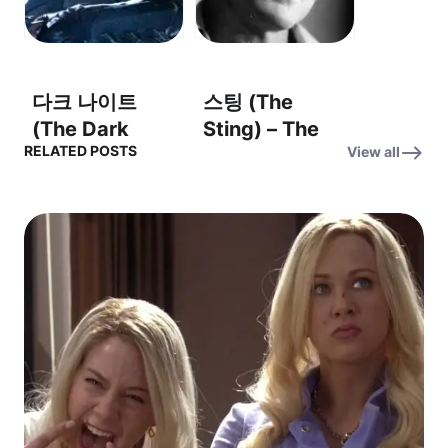
(Assignment:
Earth)
다크 나이트
스팅 (The
(The Dark
Sting) – The
RELATED POSTS
View all
Knight) OST –
Entertainer – 엔
‘Why So
터테이너
Serious?’ (왜 그
렇게 심각해?)