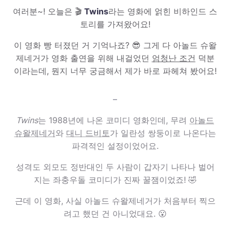
여러분~! 오늘은 🎬
Twins
라는 영화에 얽힌 비하인드 스
토리를 가져왔어요!
이 영화 빵 터졌던 거 기억나죠? 😎 그게 다 아놀드 슈왈
제네거가 영화 출연을 위해 내걸었던
엄청난 조건
덕분
이라는데, 뭔지 너무 궁금해서 제가 바로 파헤쳐 봤어요!
–
Twins
는 1988년에 나온 코미디 영화인데, 무려
아놀드
슈왈제네거
와
대니 드비토
가 일란성 쌍둥이로 나온다는
파격적인 설정이었어요.
성격도 외모도 정반대인 두 사람이 갑자기 나타나 벌어
지는 좌충우돌 코미디가 진짜 꿀잼이었죠! 🤣
근데 이 영화, 사실 아놀드 슈왈제네거가 처음부터 찍으
려고 했던 건 아니었대요. 😮