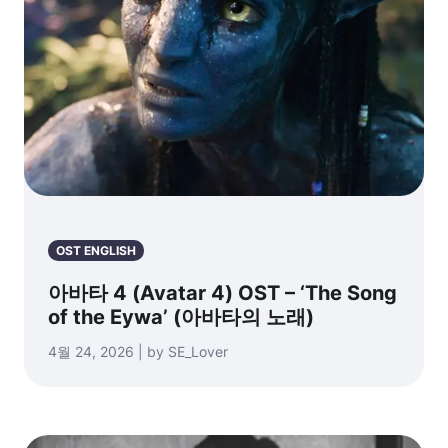
OST ENGLISH
아바타 4 (Avatar 4) OST – ‘The Song
of the Eywa’ (아바타의 노래)
4월 24, 2026 | by SE_Lover