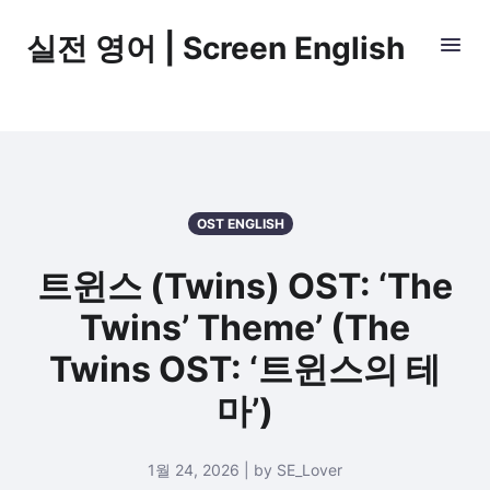
실전 영어 | Screen English
OST ENGLISH
트윈스 (Twins) OST: ‘The
Twins’ Theme’ (The
Twins OST: ‘트윈스의 테
마’)
1월 24, 2026 | by SE_Lover