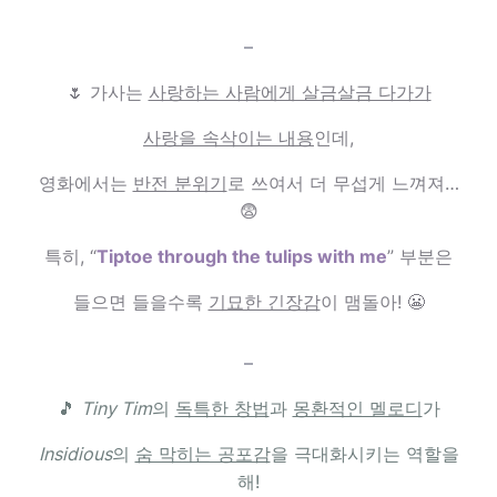
–
🌷 가사는
사랑하는 사람에게 살금살금 다가가
사랑을 속삭이는 내용
인데,
영화에서는
반전 분위기
로 쓰여서 더 무섭게 느껴져…
😨
특히, “
Tiptoe through the tulips with me
” 부분은
들으면 들을수록
기묘한 긴장감
이 맴돌아! 😬
–
🎵
Tiny Tim
의
독특한 창법
과
몽환적인 멜로디
가
Insidious
의
숨 막히는 공포감
을 극대화시키는 역할을
해!