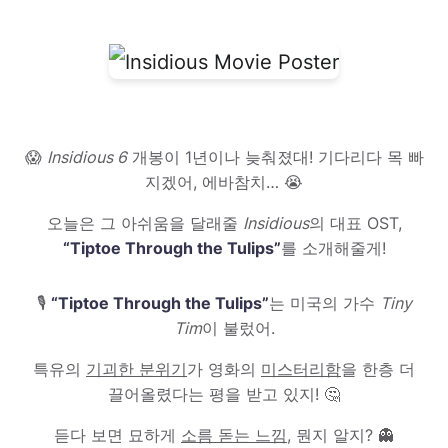
😱
Insidious 6
개봉이 1년이나 늦춰졌대! 기다리다 목 빠
지겠어, 에바참치… 😭
오늘은 그 아쉬움을 달래줄
Insidious
의 대표 OST,
“Tiptoe Through the Tulips”
를 소개해줄게!
🎙️
“Tiptoe Through the Tulips”
는 미국의 가수
Tiny
Tim
이 불렀어.
특유의
기괴한 분위기
가 영화의
미스터리함
을 한층 더
끌어올렸다는 평을 받고 있지! 🤔
듣다 보면 묘하게
소름 돋는 느낌
, 뭔지 알지? 👻