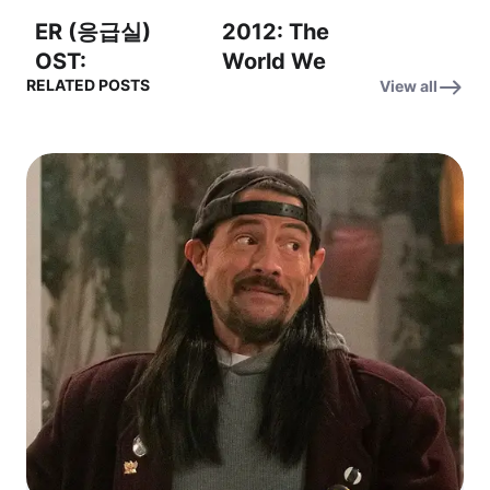
(Main Theme) –
ER (응급실)
2012: The
어둠 속의 크리스
OST:
World We
탈: 저항의 시대
RELATED POSTS
View all
Somewhere
Knew – OST:
OST – 어둠 속의
Over the
Time to Say
크리스탈: 저항
Rainbow (어딘
Goodbye (Con
의 시대 (메인 테
가에 무지개 너
te partirò) – 굿
마)
머)
바이