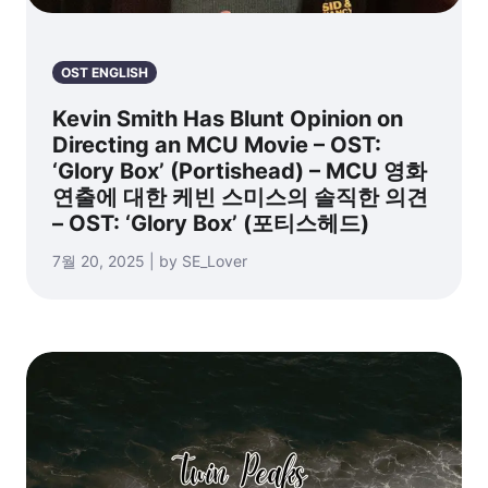
OST ENGLISH
Kevin Smith Has Blunt Opinion on
Directing an MCU Movie – OST:
‘Glory Box’ (Portishead) – MCU 영화
연출에 대한 케빈 스미스의 솔직한 의견
– OST: ‘Glory Box’ (포티스헤드)
7월 20, 2025 | by SE_Lover