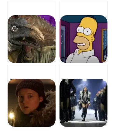
The Dark
The Simpsons
Crystal: Age of
– You’re Gonna
Resistance
Be Okay (OST)
OST – The
– 괜찮아질 거야
Dark Crystal:
(OST)
Age of
Resistance