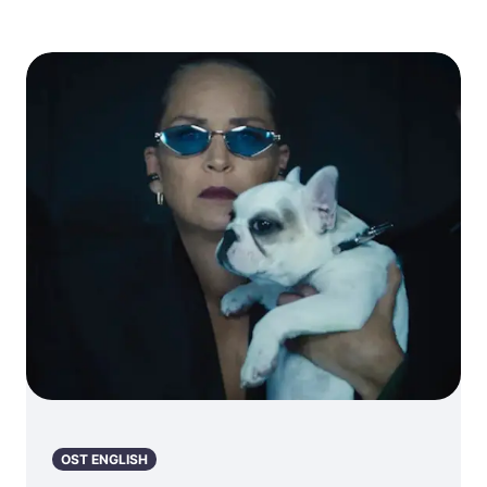
Unknown” (미
Television
지의 세계로)
Series
Soundtrack) –
24 (테마) (오리
지널 TV 시리즈
사운드트랙)
OST ENGLISH