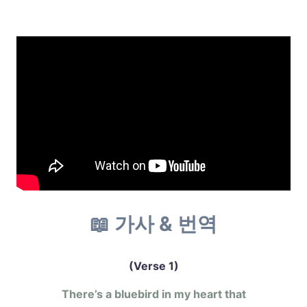
📖 가사 & 번역
(Verse 1)
There’s a bluebird in my heart that