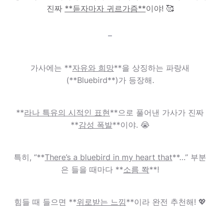
진짜
**듣자마자 귀르가즘**
이야! 🥰
–
가사에는 **
자유와 희망
**을 상징하는 파랑새
(**Bluebird**)가 등장해.
**
라나 특유의 시적인 표현
**으로 풀어낸 가사가 진짜
**
감성 폭발
**이야. 😭
특히, “**
There’s a bluebird in my heart that
**…” 부분
은 들을 때마다 **
소름 쫙
**!
힘들 때 들으면 **
위로받는 느낌
**이라 완전 추천해! 💖