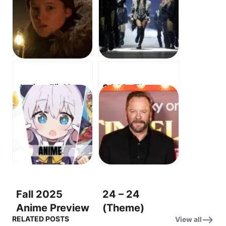
스타 트렉 (Star
2012: The
Trek) –
World We
Assignment:
Knew – OST:
Earth OST – 지
Time to Say
구 배정
Goodbye (Con
(Assignment:
te partirò) – 굿
Earth)
바이
Fall 2025
24 – 24
Anime Preview
(Theme)
RELATED POSTS
View all
OST – “Into the
(Original