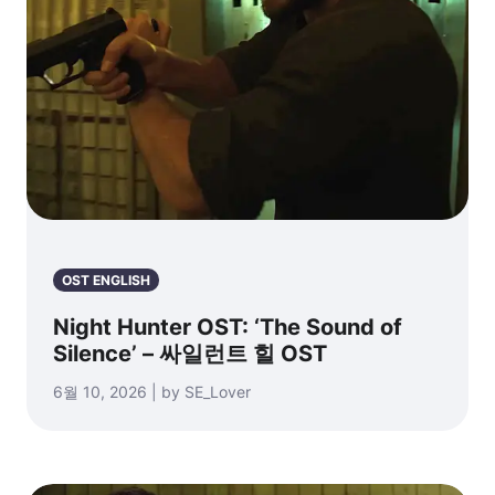
OST ENGLISH
Night Hunter OST: ‘The Sound of
Silence’ – 싸일런트 힐 OST
6월 10, 2026 | by SE_Lover