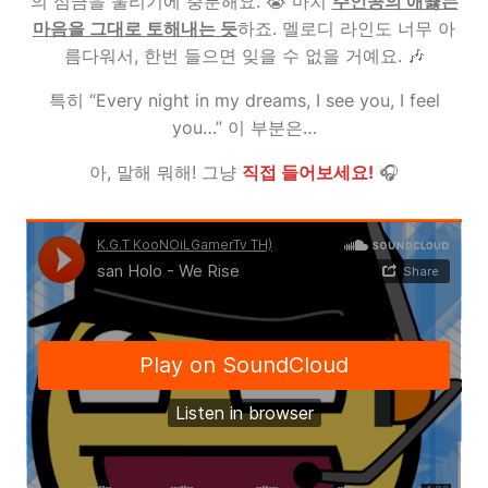
의 심금을 울리기에 충분해요. 😭 마치
주인공의 애끓는
마음을 그대로 토해내는 듯
하죠. 멜로디 라인도 너무 아
름다워서, 한번 들으면 잊을 수 없을 거예요. 🎶
특히 “Every night in my dreams, I see you, I feel
you…” 이 부분은…
아, 말해 뭐해! 그냥
직접 들어보세요!
🎧