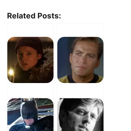
Related Posts:
스타 트렉 (Star
Fleabag –
Trek) –
Godmother
Assignment:
(OST) – 플리백
Earth OST – 지
– 대모