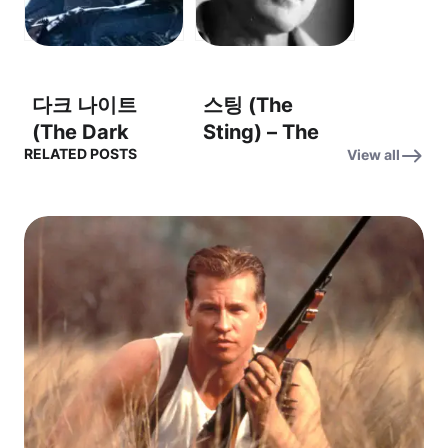
구 배정
(Assignment:
Earth)
다크 나이트
스팅 (The
(The Dark
Sting) – The
RELATED POSTS
View all
Knight) OST –
Entertainer – 엔
‘Why So
터테이너
Serious?’ (왜 그
렇게 심각해?)