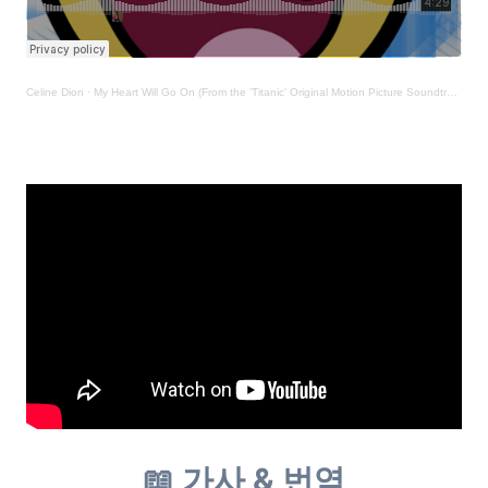
Celine Dion
·
My Heart Will Go On (From the 'Titanic' Original Motion Picture Soundtrack)
📖 가사 & 번역