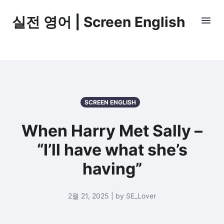
실전 영어 | Screen English
SCREEN ENGLISH
When Harry Met Sally –
“I’ll have what she’s
having”
2월 21, 2025 | by SE_Lover