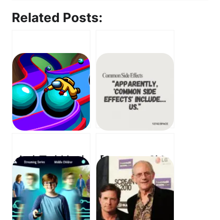
Related Posts:
슈퍼 몽키 볼, 어
[Common Side
몽어스 – “크루메
Effects] –
이트, 몽키 볼에
“Apparently,
합류하다!”
‘common side
effects’