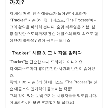
까지?
저 세상 매력, 젠슨 애클스가 돌아왔다! 드라마
“Tracker”
시즌 3의 첫 에피소드, “The Process”에서
그의 활약을 파헤쳐 봅니다. 숨멎 비주얼은 기본, 심
장 쫄깃한 스토리까지! 젠슨 애클스의 매력 속으로 함
께 빠져 볼까요? 영어 공부는 보너스!
“Tracker” 시즌 3, 그 시작을 알리다
“Tracker”는 단순한 수사 드라마가 아니에요.
각 에피소드마다 흥미진진한 사건과 반전이 숨어있
죠.
특히, 이번 시즌 3의 첫 에피소드 “The Process”는 젠
슨 애클스의 연기력이 돋보이는 작품!
그의 깊이 있는 눈빛 연기는 시청자들을 압도합니다.
이 드라마, 안 보면 후회할지도 몰라요!