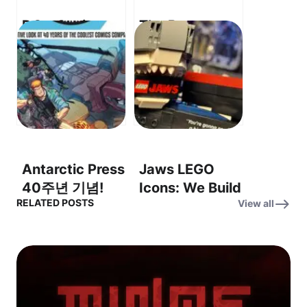
DC x Sonic –
The Beauty –
Fast Friends
Isabella
Fight Darkseid!
Rossellini
– 초고속 친구들
Checks In
이 다크사이드를
From The
물리친다!
Mediterranean
Sea – 이사벨라
로셀리니, 지중해
Antarctic Press
Jaws LEGO
에서 아름다움을
40주년 기념!
Icons: We Build
이야기하다
RELATED POSTS
View all
Thrilled to
the Legacy of
celebrate 40
Jaws for the
years! (40년 역
50th
사를 기념하며!)
Anniversary –
죠스 레고 아이
콘: 50주년 기념,