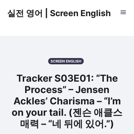
실전 영어 | Screen English
SCREEN ENGLISH
Tracker S03E01: “The
Process” – Jensen
Ackles’ Charisma – “I’m
on your tail. (젠슨 애클스
매력 – “네 뒤에 있어.”)