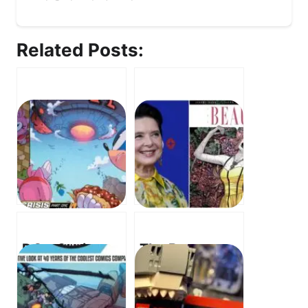
Related Posts:
DC x Sonic –
The Beauty –
Fast Friends
Isabella
Fight Darkseid!
Rossellini
– 초고속 친구들
Checks In