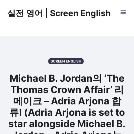
실전 영어 | Screen English
SCREEN ENGLISH
Michael B. Jordan의 ‘The
Thomas Crown Affair’ 리
메이크 – Adria Arjona 합
류! (Adria Arjona is set to
star alongside Michael B.