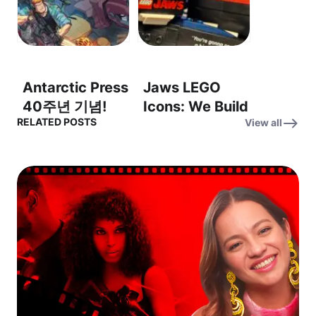
이 다크사이드를
From The
물리친다!
Mediterranean
Sea – 이사벨라
로셀리니, 지중해
Antarctic Press
Jaws LEGO
에서 아름다움을
40주년 기념!
Icons: We Build
이야기하다
RELATED POSTS
View all
Thrilled to
the Legacy of
celebrate 40
Jaws for the
years! (40년 역
50th
사를 기념하며!)
Anniversary –
죠스 레고 아이
콘: 50주년 기념,
죠스의 유산을 쌓
다!