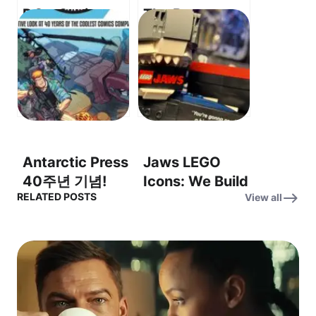
DC x Sonic –
The Beauty –
Fast Friends
Isabella
Fight Darkseid!
Rossellini
– 초고속 친구들
Checks In
이 다크사이드를
From The
물리친다!
Mediterranean
Sea – 이사벨라
로셀리니, 지중해
Antarctic Press
Jaws LEGO
에서 아름다움을
40주년 기념!
Icons: We Build
이야기하다
RELATED POSTS
View all
Thrilled to
the Legacy of
celebrate 40
Jaws for the
years! (40년 역
50th
사를 기념하며!)
Anniversary –
죠스 레고 아이
콘: 50주년 기념,
죠스의 유산을 쌓