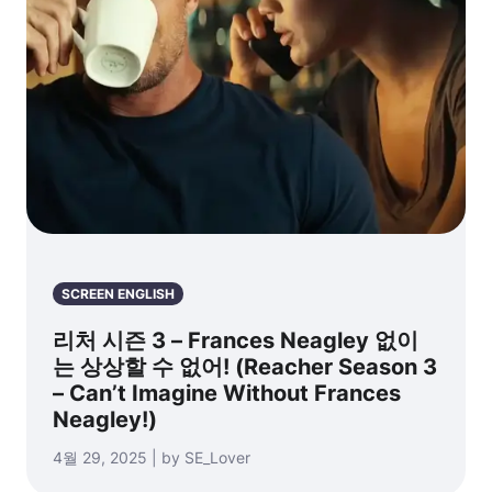
다!
SCREEN ENGLISH
리처 시즌 3 – Frances Neagley 없이
는 상상할 수 없어! (Reacher Season 3
– Can’t Imagine Without Frances
Neagley!)
4월 29, 2025 | by SE_Lover