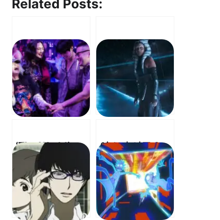
Related Posts:
‘The Wedding
아소카 시즌 2 –
Banquet’
Hayden
Review: The
Christensen
Family You
Returning as
Find – 찾아가는
Anakin
가족의 의미
Skywalker – 헤