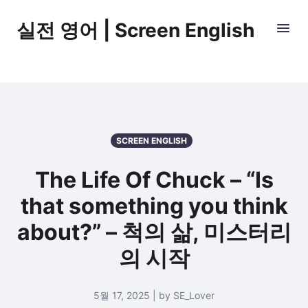
실전 영어 | Screen English
SCREEN ENGLISH
The Life Of Chuck – “Is
that something you think
about?” – 척의 삶, 미스터리
의 시작
5월 17, 2025 | by SE_Lover