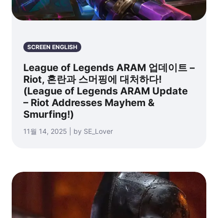
SCREEN ENGLISH
League of Legends ARAM 업데이트 –
Riot, 혼란과 스머핑에 대처하다!
(League of Legends ARAM Update
– Riot Addresses Mayhem &
Smurfing!)
11월 14, 2025 | by SE_Lover