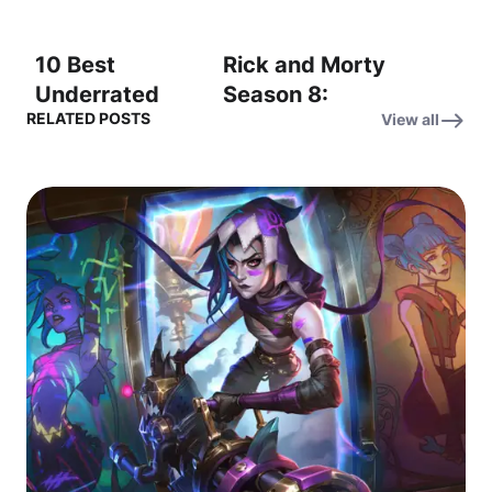
이든 크리스텐슨
이 아나킨 스카이
10 Best
Rick and Morty
워커로 돌아온
Underrated
Season 8:
다!
RELATED POSTS
View all
Anime Series
Family Affair –
To Binge In a
“We’re a family,
Day – 하루 만에
Morty. We
정주행하기 좋은
stick together.”
숨겨진 명작 애니
10선: This
anime is
seriously
underrated. (이
애니는 진짜 과소
평가됐어.)