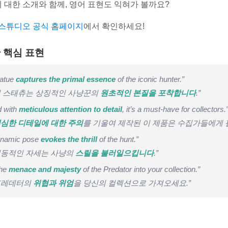
대한 소개와 함께, 영어 표현도 익혀가 볼까요?
스튜디오 공식 홈페이지
에서 확인하세요!
 핵심 표현
tatue
captures the primal essence
of the iconic hunter.”
이 스태츄는 상징적인 사냥꾼의
원초적인 본질을 포착합니다
.”
d with
meticulous attention to detail
, it’s a must-have for collectors.
심한 디테일에 대한 주의
를 기울여 제작된 이 제품은 수집가들에게 
dynamic pose
evokes the thrill
of the hunt.”
역동적인 자세는 사냥의
스릴을 불러일으킵니다
.”
the
menace and majesty
of the Predator into your collection.”
“프레데터의
위협과 위엄
을 당신의 컬렉션으로 가져오세요.”