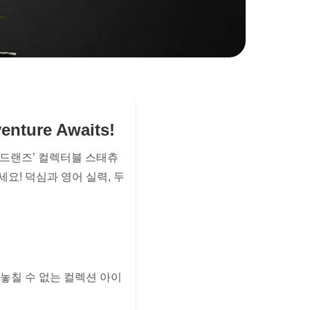
venture Awaits!
배드랜즈’ 컬렉터블 스태츄
요! 덕심과 영어 실력, 두
놓칠 수 없는 컬렉션 아이