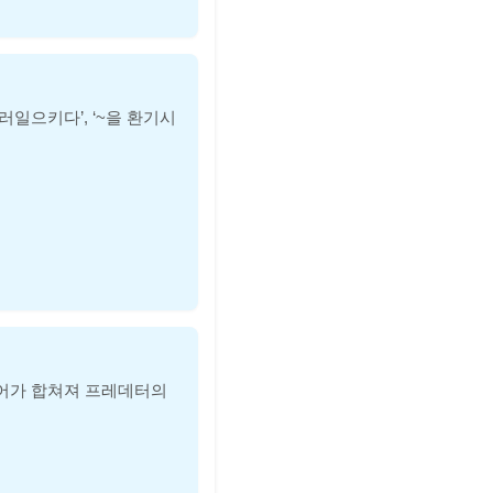
러일으키다’, ‘~을 환기시
이 두 단어가 합쳐져 프레데터의