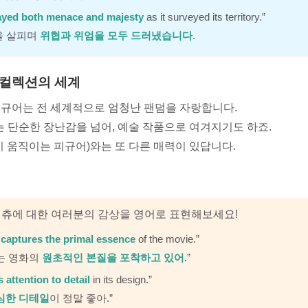
ayed both menace and majesty
as it surveyed its territory.”
을 살피며
위협과 위엄을 모두 드러냈습니다
.
 컬렉션의 세계
피규어는 전 세계적으로 엄청난 팬덤을 자랑합니다.
tatues’는 단순한 장난감을 넘어, 예술 작품으로 여겨지기도 하죠.
res'(관절이 움직이는 피규어)와는 또 다른 매력이 있답니다.
태츄에 대한 여러분의 감상을 영어로 표현해보세요!
e
captures the primal essence
of the movie.”
는 영화의
원초적인 본질을 포착하고 있어
.”
 attention to detail
in its design.”
심한 디테일
이 정말 좋아.”