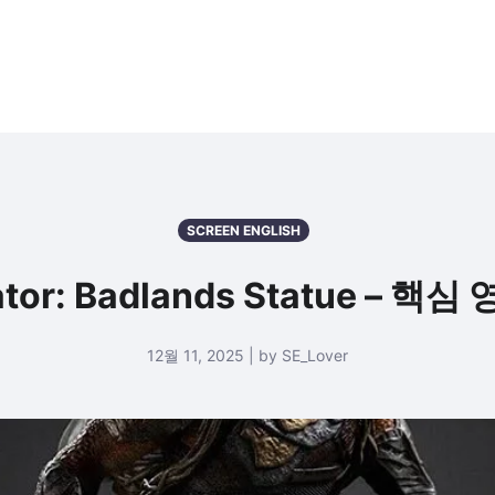
SCREEN ENGLISH
edator: Badlands Statue – 
12월 11, 2025 | by SE_Lover