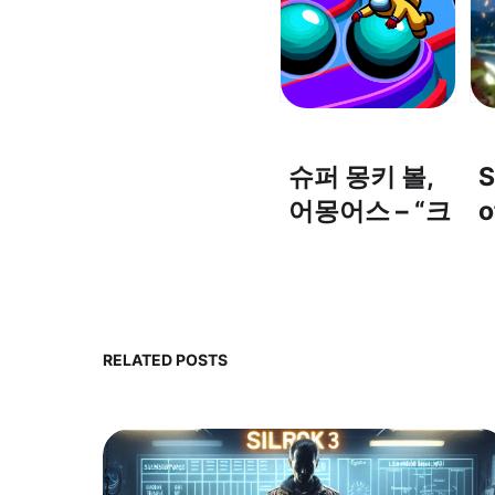
슈퍼 몽키 볼,
S
어몽어스 – “크
o
루메이트, 몽키
“
볼에 합류하
d
다!”
f
s
RELATED POSTS
m