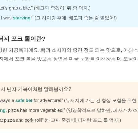
 Let’s grab a bite.” (배고파 죽겠어! 뭐 좀 먹자.)
, I was
starving
!” (그 하이킹 후에, 배고파 죽는 줄 알았어!)
저지 포크 롤이란?
한 가공육이에요. 햄과 소시지의 중간 정도 되는 맛으로, 아침 
지에서 포크 롤을 맛보는 장면은 미국 문화를 이해하는 데 도움이
해서 닌자 거북이처럼 말해볼까요?
lways a
safe bet
for adventure!” (뉴저지에 가는 건 항상 모험을 위
ing
, pizza has more vegetables!” (영양학적으로 말하면, 피자가 채
s eat pizza and pork roll!” (배고파 죽겠어! 피자랑 포크 롤 먹자!)