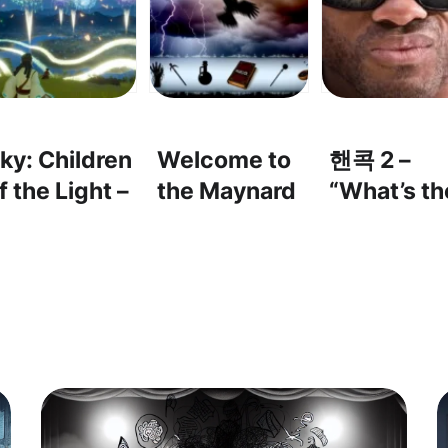
ky: Children
Welcome to
핸콕 2 –
f the Light –
the Maynard
“What’s th
Look at the
#3 – 마법, 살
catch?”: 
azzling
인, 그리고 걷
이 뭐야?
ireworks! It’s
잡을 수 없는
o
혼란 속으로!
esmerizing.”