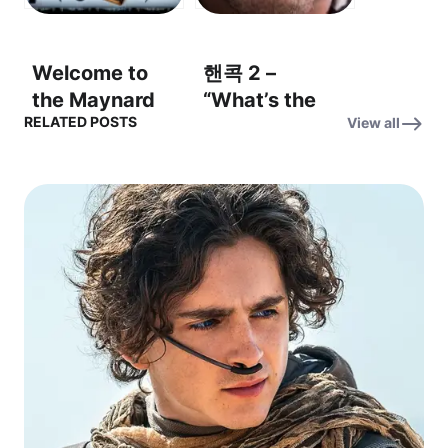
mesmerizing.”
Welcome to
핸콕 2 –
the Maynard
“What’s the
RELATED POSTS
View all
#3 – 마법, 살인,
catch?”: 속셈이
그리고 걷잡을 수
뭐야?
없는 혼란 속으
로!