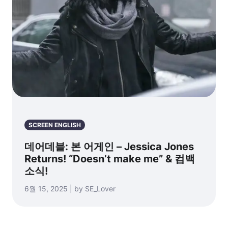
SCREEN ENGLISH
데어데블: 본 어게인 – Jessica Jones
Returns! “Doesn’t make me” & 컴백
소식!
6월 15, 2025 | by SE_Lover