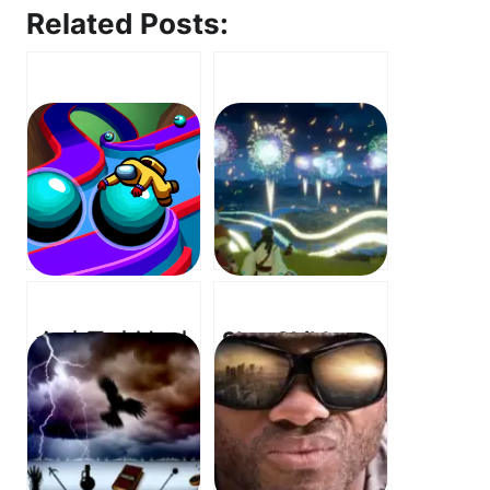
Related Posts:
슈퍼 몽키 볼, 어
Sky: Children
몽어스 – “크루메
of the Light –
이트, 몽키 볼에
“Look at the
합류하다!”
dazzling
fireworks! It’s
so