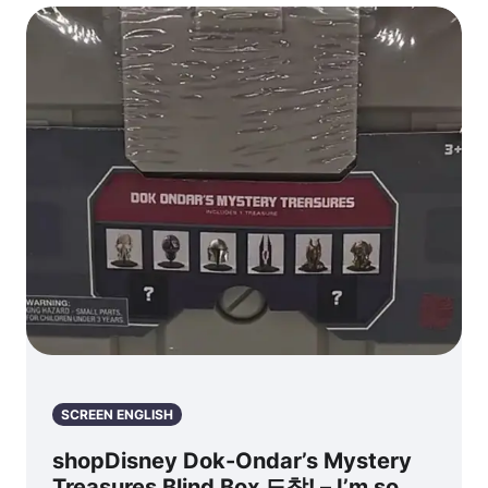
SCREEN ENGLISH
shopDisney Dok-Ondar’s Mystery
Treasures Blind Box 도착! – I’m so