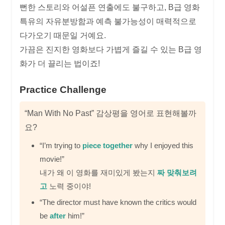
뻔한 스토리와 어설픈 연출에도 불구하고, B급 영화
특유의 자유분방함과 예측 불가능성이 매력적으로
다가오기 때문일 거예요.
가끔은 진지한 영화보다 가볍게 즐길 수 있는 B급 영
화가 더 끌리는 법이죠!
Practice Challenge
“Man With No Past” 감상평을 영어로 표현해볼까
요?
“I’m trying to
piece together
why I enjoyed this
movie!”
내가 왜 이 영화를 재미있게 봤는지
짜 맞춰보려
고
노력 중이야!
“The director must have known the critics would
be
after
him!”