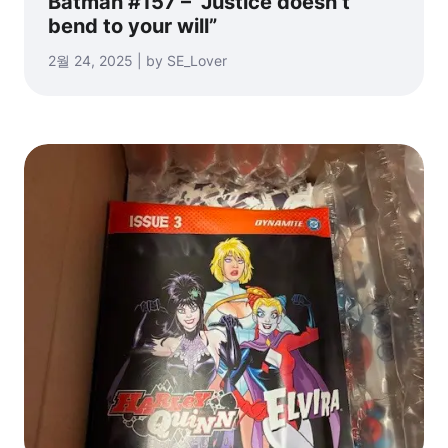
Batman #157 – “Justice doesn’t
bend to your will”
2월 24, 2025 | by SE_Lover