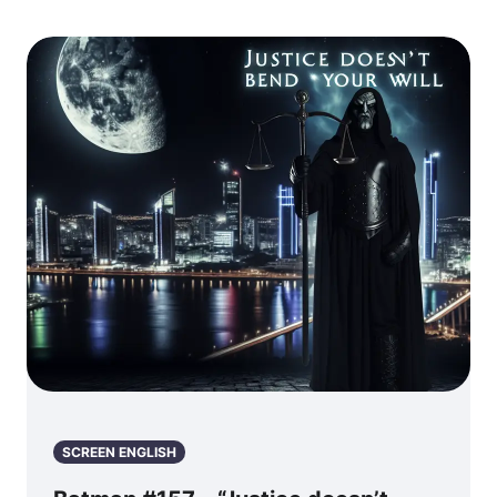
celebrate 40
Jaws for the
years! (40년 역
50th
사를 기념하며!)
Anniversary –
죠스 레고 아이
콘: 50주년 기념,
죠스의 유산을 쌓
다!
SCREEN ENGLISH