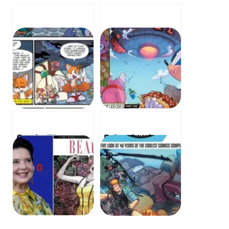
Sonic The
DC x Sonic –
Hedgehog
Fast Friends
#78: “We can’t
Fight Darkseid!
give up now!” –
– 초고속 친구들
소닉 더 헤지혹
이 다크사이드를
#78: “우리는 포
물리친다!
기할 수 없어!”