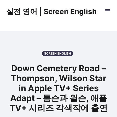
실전 영어 | Screen English
SCREEN ENGLISH
Down Cemetery Road –
Thompson, Wilson Star
in Apple TV+ Series
Adapt – 톰슨과 윌슨, 애플
TV+ 시리즈 각색작에 출연