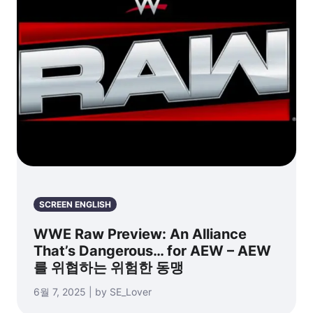
SCREEN ENGLISH
WWE Raw Preview: An Alliance
That’s Dangerous… for AEW – AEW
를 위협하는 위험한 동맹
6월 7, 2025 | by SE_Lover