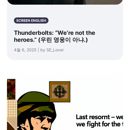
SCREEN ENGLISH
Thunderbolts: “We’re not the
heroes.” (우린 영웅이 아냐.)
4월 6, 2025 | by SE_Lover