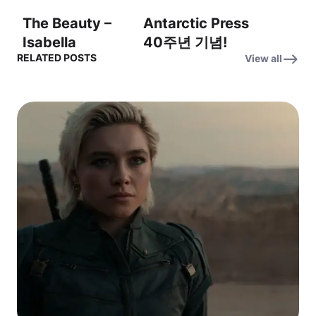
The Beauty –
Antarctic Press
Isabella
40주년 기념!
RELATED POSTS
View all
Rossellini
Thrilled to
Checks In
celebrate 40
From The
years! (40년 역
Mediterranean
사를 기념하며!)
Sea – 이사벨라
로셀리니, 지중해
에서 아름다움을
이야기하다