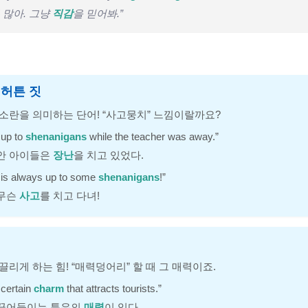
무 많아. 그냥
직감
을 믿어봐.”
, 허튼 짓
 소란을 의미하는 단어! “사고뭉치” 느낌이랄까요?
 up to
shenanigans
while the teacher was away.”
동안 아이들은
장난
을 치고 있었다.
s always up to some
shenanigans
!”
 무슨
사고
를 치고 다녀!
끌리게 하는 힘! “매력덩어리” 할 때 그 매력이죠.
 certain
charm
that attracts tourists.”
 끌어들이는 특유의
매력
이 있다.