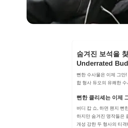
숨겨진 보석을 찾아서
Underrated Bu
뻔한 수사물은 이제 그만!
합 형사 듀오의 유쾌한 수
뻔한 클리셰는 이제 
버디 캅 쇼, 하면 왠지 
하지만 숨겨진 명작들은 
개성 강한 두 형사의 티격