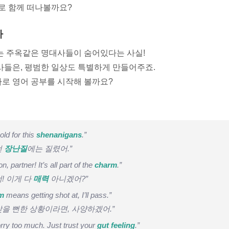
로 함께 떠나볼까요?
사
는 주옥같은 명대사들이 숨어있다는 사실!
사들은, 평범한 일상도 특별하게 만들어주죠.
대사로 영어 공부를 시작해 볼까요?
old for this
shenanigans
.”
런
장난질
에는 질렸어.”
 partner! It’s all part of the
charm
.”
너! 이게 다
매력
아니겠어?”
m
means getting shot at, I’ll pass.”
맞을 뻔한 상황이라면, 사양하겠어.”
rry too much. Just trust your
gut feeling
.”