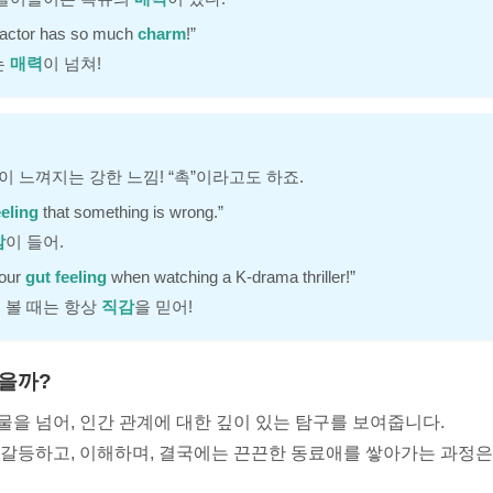
actor has so much
charm
!”
는
매력
이 넘쳐!
이 느껴지는 강한 느낌! “촉”이라고도 하죠.
eeling
that something is wrong.”
감
이 들어.
your
gut feeling
when watching a K-drama thriller!”
 볼 때는 항상
직감
을 믿어!
받을까?
물을 넘어, 인간 관계에 대한 깊이 있는 탐구를 보여줍니다.
 갈등하고, 이해하며, 결국에는 끈끈한 동료애를 쌓아가는 과정은