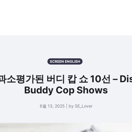
SCREEN ENGLISH
가된 버디 캅 쇼 10선 – Disco
Buddy Cop Shows
6월 13, 2025 | by SE_Lover