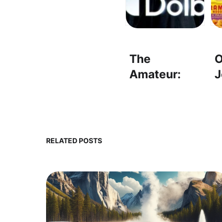
The
O
Amateur:
J
Undercover
T
intrigue and
N
CIA secrets –
N
잠입과 CIA 비
F
RELATED POSTS
밀 작전