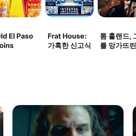
ld El Paso
Frat House:
톰 홀랜드, 
oins
가혹한 신고식
를 망가뜨린
otino’s With
문화 엿보기
할
ew Ramen
oodles
lavors – 올드
엘 파소가 토티
노와 함께 새로
운 라면 맛을
선보입니다!