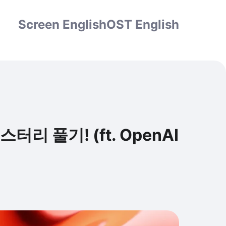
Screen English
OST English
스터리 풀기! (ft. OpenAI