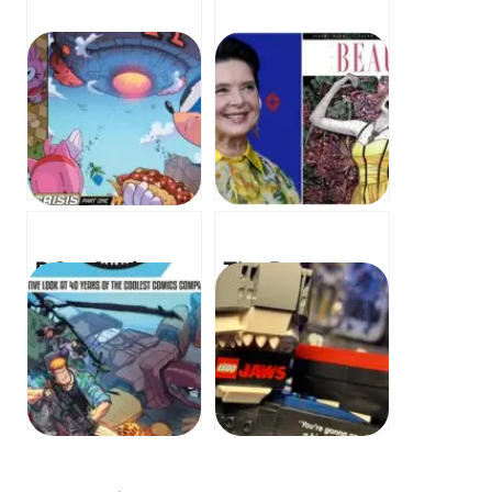
DC x Sonic –
The Beauty –
Fast Friends
Isabella
Fight Darkseid!
Rossellini
– 초고속 친구들
Checks In
이 다크사이드를
From The
물리친다!
Mediterranean
Sea – 이사벨라
로셀리니, 지중해