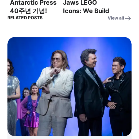
Antarctic Press
Jaws LEGO
에서 아름다움을
40주년 기념!
Icons: We Build
이야기하다
RELATED POSTS
View all
Thrilled to
the Legacy of
celebrate 40
Jaws for the
years! (40년 역
50th
사를 기념하며!)
Anniversary –
죠스 레고 아이
콘: 50주년 기념,
죠스의 유산을 쌓
다!