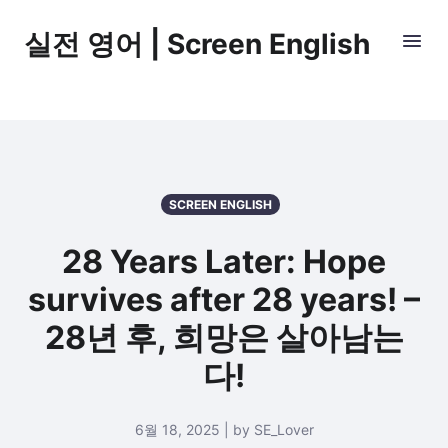
실전 영어 | Screen English
SCREEN ENGLISH
28 Years Later: Hope
survives after 28 years! –
28년 후, 희망은 살아남는
다!
6월 18, 2025 | by SE_Lover