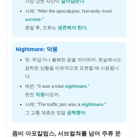
가장 강한 자만이
살아남는다
.
사례: “After the apocalypse, humanity must
survive
.”
종말 후, 인류는
생존해야 한다
.
Nightmare: 악몽
뜻: 무섭거나 불쾌한 꿈을 의미하며, 현실에서도
끔찍한 상황을 비유적으로 표현할 때 사용됩니
다.
예문: “It was a total
nightmare
.”
완전
악몽
이었어.
사례: “The traffic jam was a
nightmare
.”
그 교통 체증은 정말
끔찍했어
.
좀비 아포칼립스, 서브컬쳐를 넘어 주류 문