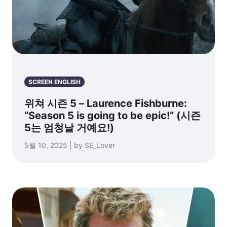
SCREEN ENGLISH
위쳐 시즌 5 – Laurence Fishburne:
“Season 5 is going to be epic!” (시즌
5는 엄청날 거예요!)
5월 10, 2025 | by SE_Lover