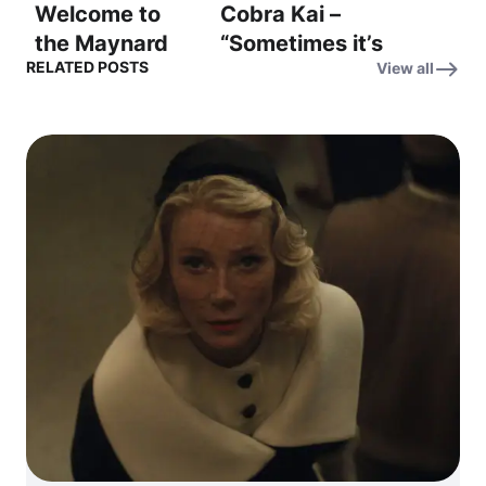
Welcome to
Cobra Kai –
the Maynard
“Sometimes it’s
RELATED POSTS
View all
#3 – 마법, 살인,
good to visit
그리고 걷잡을 수
the past”: 과거
없는 혼란 속으
는 때론 돌아볼
로!
가치가 있어