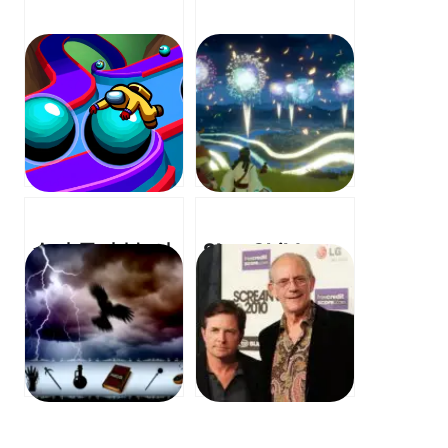
슈퍼 몽키 볼, 어
Sky: Children
몽어스 – “크루메
of the Light –
이트, 몽키 볼에
“Look at the
합류하다!”
dazzling
fireworks! It’s
so
mesmerizing.”