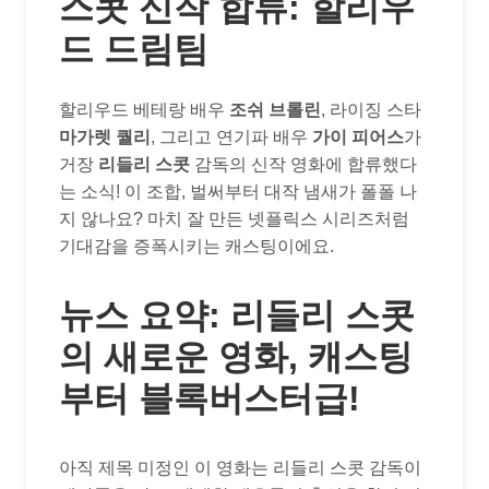
스콧 신작 합류: 할리우
드 드림팀
할리우드 베테랑 배우
조쉬 브롤린
, 라이징 스타
마가렛 퀄리
, 그리고 연기파 배우
가이 피어스
가
거장
리들리 스콧
감독의 신작 영화에 합류했다
는 소식! 이 조합, 벌써부터 대작 냄새가 폴폴 나
지 않나요? 마치 잘 만든 넷플릭스 시리즈처럼
기대감을 증폭시키는 캐스팅이에요.
뉴스 요약: 리들리 스콧
의 새로운 영화, 캐스팅
부터 블록버스터급!
아직 제목 미정인 이 영화는 리들리 스콧 감독이