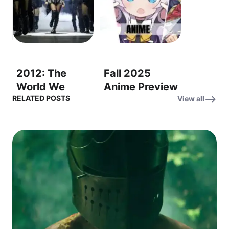
Earth OST – 지
– 대모
구 배정
(Assignment:
Earth)
2012: The
Fall 2025
World We
Anime Preview
RELATED POSTS
View all
Knew – OST:
OST – “Into the
Time to Say
Unknown” (미
Goodbye (Con
지의 세계로)
te partirò) – 굿
바이