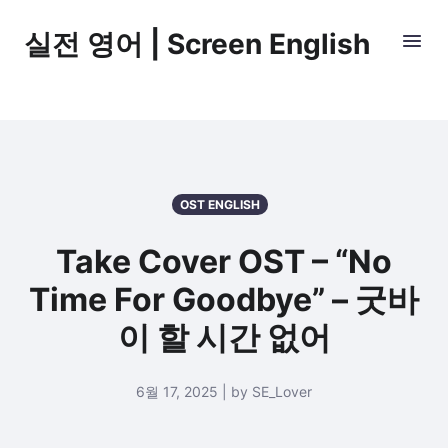
실전 영어 | Screen English
OST ENGLISH
Take Cover OST – “No
Time For Goodbye” – 굿바
이 할 시간 없어
6월 17, 2025 | by SE_Lover