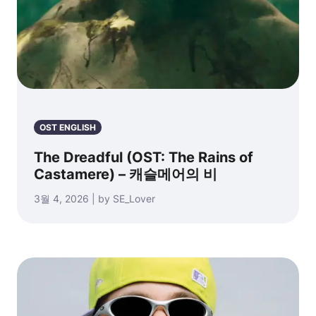
OST ENGLISH
The Dreadful (OST: The Rains of
Castamere) – 캐슬메어의 비
3월 4, 2026 | by SE_Lover