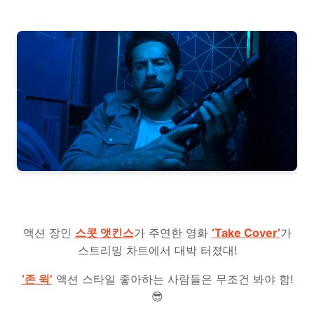
액션 장인
스콧 앳킨스
가 주연한 영화
‘Take Cover’
가
스트리밍 차트에서 대박 터졌대!
‘존 윅’
액션 스타일 좋아하는 사람들은 무조건 봐야 함!
😎