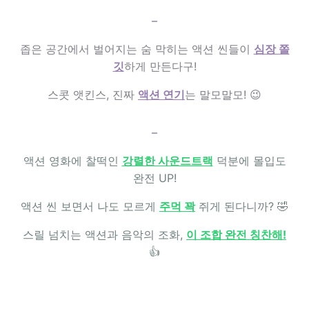
–
좁은 공간에서 벌어지는 숨 막히는 액션 씬들이
심장 쫄
깃
하게 만든다구!
스콧 앳킨스, 진짜
액션 연기
는 말모말모! 😉
–
액션 영화에 찰떡인
강렬한 사운드트랙
덕분에 몰입도
완전 UP!
액션 씬 보면서 나도 모르게
주먹 꽉
쥐게 된다니까? 🤣
스릴 넘치는 액션과 음악의 조화,
이 조합 완전 칭찬해!
👍