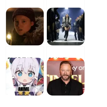
ER (응급실)
2012: The
OST:
World We
Somewhere
Knew – OST:
Over the
Time to Say
Rainbow (어딘
Goodbye (Con
가에 무지개 너
te partirò) – 굿
머)
바이