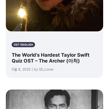
OST ENGLISH
The World’s Hardest Taylor Swift
Quiz OST – The Archer (아처)
5월 6, 2025 | by SE_Lover