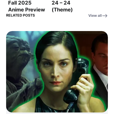
Fall 2025
24 – 24
Anime Preview
(Theme)
RELATED POSTS
View all
OST – “Into the
(Original
Unknown” (미
Television
지의 세계로)
Series
Soundtrack) –
24 (테마) (오리
지널 TV 시리즈
사운드트랙)