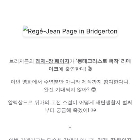
브리저튼의
레제-장 페이지
가
‘몽테크리스토 백작’ 리메
이크
에 출연한대! 🎬
이번 영화에서 주연뿐만 아니라 제작까지 참여한다니,
완전 기대되지 않아? 😎
알렉상드르 뒤마의 고전 소설이 어떻게 재탄생할지 벌써
부터 궁금해 죽겠어! 🤩
–
이번 리메이크는 단순한 각색이 아니라,
레제-장 페이지