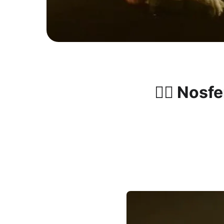
🧛‍♂️ N