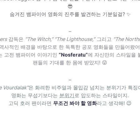
😎
숨겨진 뱀파이어 영화의 진주를 발견하는 기분일걸? ✨
–
ers
감독은
“The Witch,” “The Lighthouse,”
그리고
“The North
역사적인 배경을 바탕으로 한 독특한 공포 영화들을 만들어왔어
는 고전 뱀파이어 이야기인
“Nosferatu”
에 자신만의 스타일을
팬들의 기대를 한 몸에 받았지! 😜
–
e Vourdalak”
은 화려한 비주얼과 몰입감 넘치는 분위기가 특징
영화는 무섭기보다는
분위기
로 압도하는 스타일이지.
고딕 호러 팬이라면
무조건 봐야 할 영화
라고 생각해! 😉