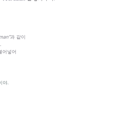
man”
과 같이
.
 불어넣어
이야.