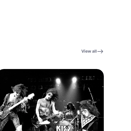
ST
계
View all