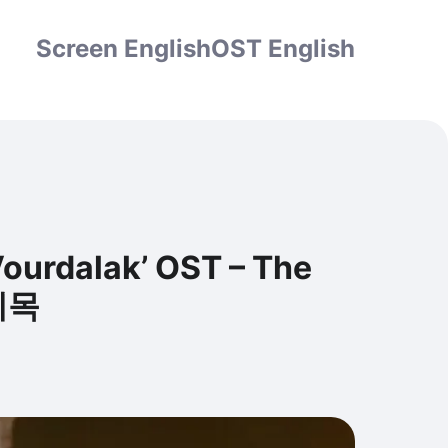
Screen English
OST English
dalak’ OST – The
 제목