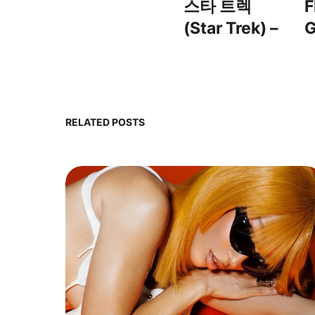
스타 트렉
F
(Star Trek) –
G
Assignment:
(
Earth OST –
지구 배정
(Assignment:
RELATED POSTS
Earth)