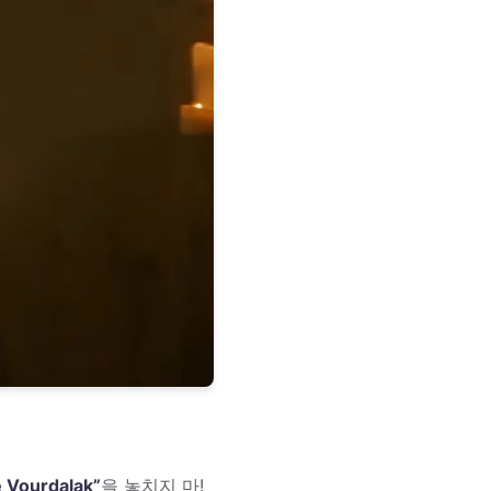
 Vourdalak”
을 놓치지 마!