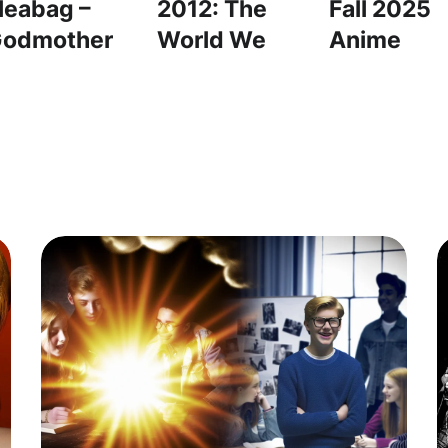
leabag –
2012: The
Fall 2025
odmother
World We
Anime
OST) – 플리
Knew – OST:
Preview O
백 – 대모
Time to Say
– “Into the
Goodbye
Unknown”
(Con te
(미지의 세
partirò) – 굿
로)
바이