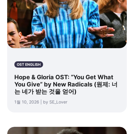
OST ENGLISH
Hope & Gloria OST: “You Get What
You Give” by New Radicals (원제: 너
는 네가 받는 것을 얻어)
1월 10, 2026 | by SE_Lover