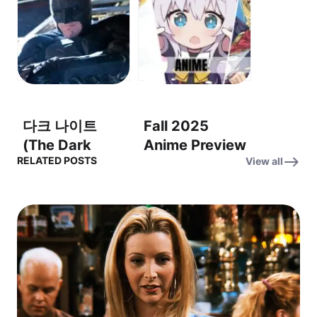
Assignment:
(OST) – 플리백
Earth OST – 지
– 대모
구 배정
(Assignment:
Earth)
다크 나이트
Fall 2025
(The Dark
Anime Preview
RELATED POSTS
View all
Knight) OST –
OST – “Into the
‘Why So
Unknown” (미
Serious?’ (왜 그
지의 세계로)
렇게 심각해?)