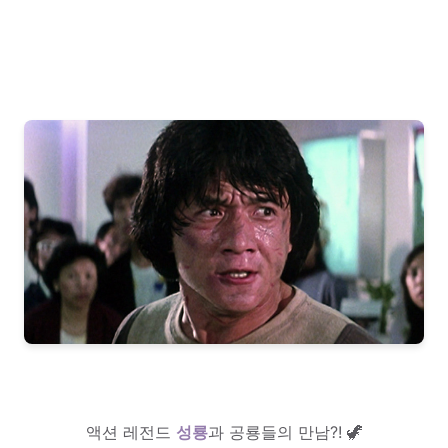
액션 레전드
성룡
과 공룡들의 만남?! 🦖