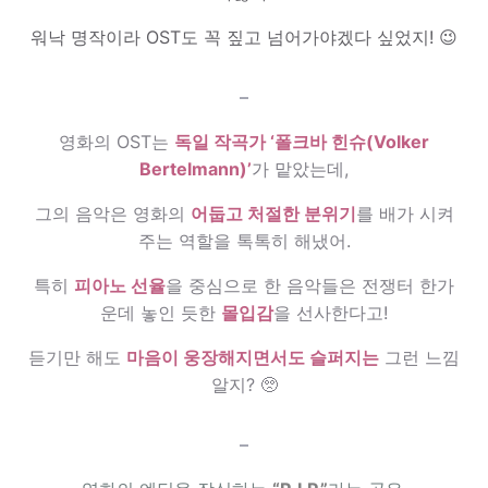
워낙 명작이라 OST도 꼭 짚고 넘어가야겠다 싶었지! 😉
–
영화의 OST는
독일 작곡가 ‘폴크바 힌슈(Volker
Bertelmann)’
가 맡았는데,
그의 음악은 영화의
어둡고 처절한 분위기
를 배가 시켜
주는 역할을 톡톡히 해냈어.
특히
피아노 선율
을 중심으로 한 음악들은 전쟁터 한가
운데 놓인 듯한
몰입감
을 선사한다고!
듣기만 해도
마음이 웅장해지면서도 슬퍼지는
그런 느낌
알지? 🥺
–