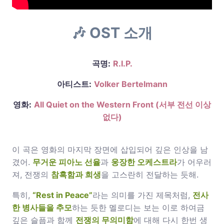
🎶 OST 소개
곡명:
R.I.P.
아티스트:
Volker Bertelmann
영화:
All Quiet on the Western Front (서부 전선 이상
없다)
이 곡은 영화의 마지막 장면에 삽입되어 깊은 인상을 남
겼어.
무거운 피아노 선율
과
웅장한 오케스트라
가 어우러
져, 전쟁의
참혹함과 희생
을 고스란히 전달하는 듯해.
특히,
“Rest in Peace”
라는 의미를 가진 제목처럼,
전사
한 병사들을 추모
하는 듯한 멜로디는 보는 이로 하여금
깊은 슬픔과 함께
전쟁의 무의미함
에 대해 다시 한번 생