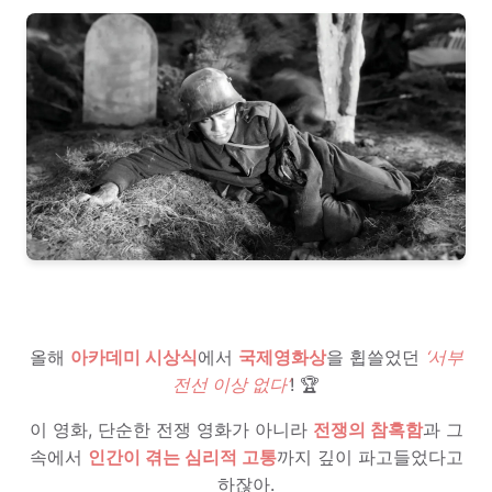
올해
아카데미 시상식
에서
국제영화상
을 휩쓸었던
‘서부
전선 이상 없다’
! 🏆
이 영화, 단순한 전쟁 영화가 아니라
전쟁의 참혹함
과 그
속에서
인간이 겪는 심리적 고통
까지 깊이 파고들었다고
하잖아.