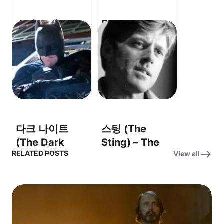
스타 트렉 (Star
Fleabag –
Trek) –
Godmother
Assignment:
(OST) – 플리백
Earth OST – 지
– 대모
구 배정
(Assignment:
Earth)
다크 나이트
스팅 (The
(The Dark
Sting) – The
RELATED POSTS
View all
Knight) OST –
Entertainer – 엔
‘Why So
터테이너
Serious?’ (왜 그
렇게 심각해?)